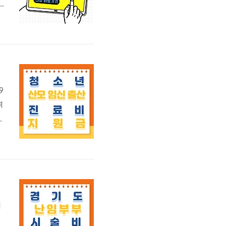
최
9
격
은
로
보
니