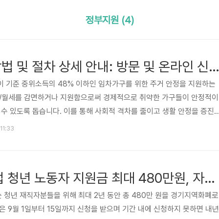
정부지원 (4)
주거 급여 신청 방법 및 절차 상세 안내: 방문 및 온라인 신청 방법 
 기준 중위소득의 48% 이하인 임차가구를 위한 주거 안정을 지원하는
전/월세를 감면하거나 지원함으로써 경제적으로 취약한 가구들이 안정적이
 수 있도록 돕습니다. 이를 통해 사회적 격차를 줄이고 생활 안정을 증진
번 포스팅에서는 주거 급여 사업의 핵심 내용과 혜택에 대해 자세히 알아보
 11:33
사업이 어떻게 운영되는지에 대해 살펴보고, 이를 통해 어떤 임차가구들이 
습니다. 신청방법 방문 신청 주거 급여를 신청하려는 경우, 주민등록지의
하여 신청할 수 있습니다. 방문할 때에는 다음과 같은 절차가 따릅니다. 
2023년 중소기업 청년 노동자 지원금 최대 480만원, 자격요건, 접수기간 참여방법 가이드!
청년 재직자분들을 위해 최대 2년 동안 총 480만 원을 경기지역화폐로
은 9월 1일부터 15일까지 신청을 받으며 기간 내에 신청하지 못하면 내년