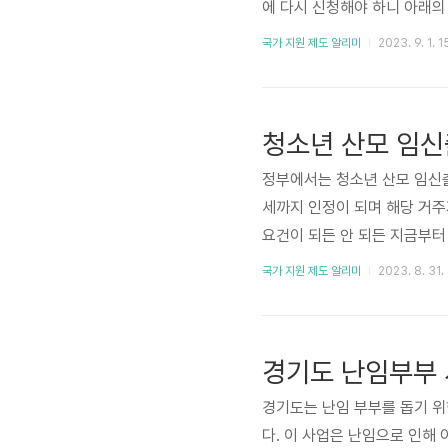
에 다시 신청해야 하니 아래의
다! 중소기업 청년 노동자 지
국가 지원 제도 알리미
2023. 9. 1. 1
고하시면 됩니다. 연령은 만 1
고 만 39세) 거주지는 경기
재 중소기업 재직자 중 주 3
및 ..
정부에서는 청소년 산모 임신출산
세까지 인정이 되며 해당 거
요건이 되든 안 되든 지금부
임신확인서에 기재된 내용으로 
국가 지원 제도 알리미
2023. 8. 31.
청소년 산모 본인 본인이 신청
본인이 신청이 어려운 경우 가
을 미소지한 경우에는 가까운 
경기도 난임부부 
험..
경기도는 난임 부부를 돕기 
다. 이 사업은 난임으로 인해