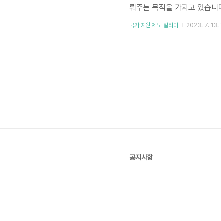
뤄주는 목적을 가지고 있습니
어주며, 임신과 출산을 통해 
국가 지원 제도 알리미
2023. 7. 13.
은 부부의 개인적인 상황과 
정 및 체외수정 시술에 대해 
지원사업 지원금에 대해 자세히
법 : 보건소 방문 (..
공지사항