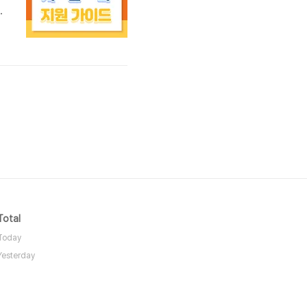
덜
수
방
Total
Today
Yesterday