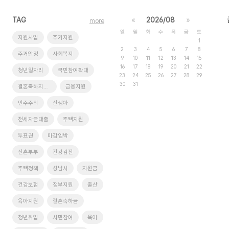
TAG
«
2026/08
»
more
일
월
화
수
목
금
토
지원사업
주거지원
1
2
3
4
5
6
7
8
주거안정
사회복지
9
10
11
12
13
14
15
16
17
18
19
20
21
22
청년일자리
국민참여확대
23
24
25
26
27
28
29
30
31
결혼축하지원금
금융지원
민주주의
신생아
전세자금대출
주택지원
투표권
마감임박
신혼부부
건강검진
주택정책
성남시
지원금
건강보험
정부지원
출산
육아지원
결혼축하금
청년취업
시민참여
육아