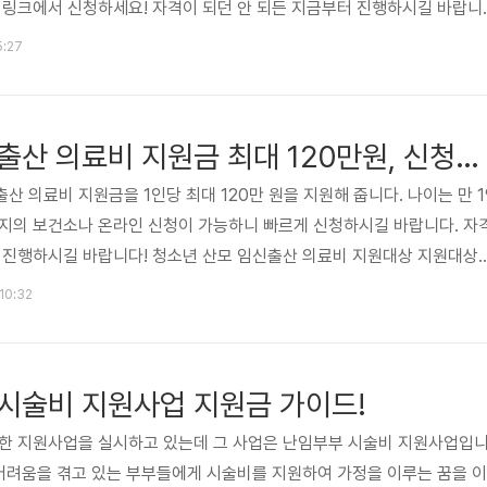
 링크에서 신청하세요! 자격이 되던 안 되든 지금부터 진행하시길 바랍니
원금 자격요건 중소기업 청년 노동자 지원금 자격요건은 아래의 내용을 참
5:27
8세부터 만 34세 청년 근로자 병역 의무이행 기간만큼 연련 연장 가능 (
도에 속한 사람 (주민등록상 거주지가 경기도인 사람) 근무조건은 경기도 소
6시간 이상, 3개월 이상 근무자 중소기업은 중소기업기본법에 의한 중기업
청소년 산모 임신출산 의료비 지원금 최대 120만원, 신청대상, 방법
 의료비 지원금을 1인당 최대 120만 원을 지원해 줍니다. 나이는 만 1
주지의 보건소나 온라인 신청이 가능하니 빠르게 신청하시길 바랍니다. 자
터 진행하시길 바랍니다! 청소년 산모 임신출산 의료비 지원대상 지원대상
만 19세까지이며 소득, 재산의 기준은 따로 없습니다. 신청방법 신청자
 10:32
하는 것을 원칙, 본인명의 핸드폰 미소유, 고위험 임신 등 불가피한 사유
족이 대리 신청이 가능합니다. 본인 또는 가족이 본인인증을 위한 휴대폰
보건소에 문의하시길 바랍니다. 신청 접수처 (오프라인, 온라인) ① 건강
시술비 지원사업 지원금 가이드!
위한 지원사업을 실시하고 있는데 그 사업은 난임부부 시술비 지원사업입
 어려움을 겪고 있는 부부들에게 시술비를 지원하여 가정을 이루는 꿈을 이