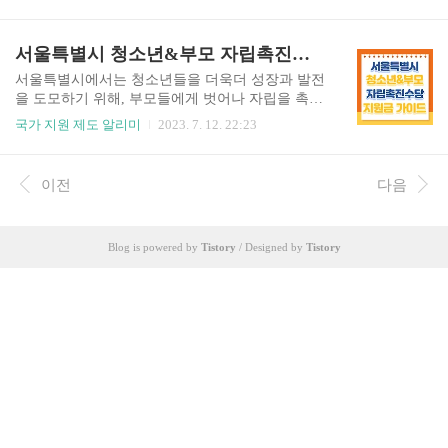
는데요. 지원금은 지역별로 차이가 있으며, 생계급
에게 다양한 금융 상품과 서비스를 제공합니다. 이
여 또는 의료급여 수급자, 취약계층을 대상으로 지
를 통해 저축, 투자, 대출 등의 금융활동을 보다 효
원합니다. 개인적으로 신청절차는 없으며 계좌 입
서울특별시 청소년&부모 자립촉진수당 지원금 가이드!
율적으로 이뤄낼 수 있습니다. 또한, 희망 두 배 청
금으로 하는 곳도 있고 주민센터를 통해 직접 신청
년통장은 청년들..
을 하는 곳도 있으니 거주하시는 곳의 주민센터를
서울특별시에서는 청소년들을 더욱더 성장과 발전
통해 신청하시길 바랍니다. 서울특별시 명절 지원
을 도모하기 위해, 부모들에게 벗어나 자립을 촉진
금 소개 서울특별시 명절 지원금은 지자체별로 신
하는 의미로 수당지원금을 제공하고 있습니다. 청
국가 지원 제도 알리미
2023. 7. 12. 22:23
청 대상과 방법이 다른 편이지만, 대부분 저소득층
소년 개인당 1명의 지원액은 월 100,000원이며 1년
을 위해서 지원하는 경우가 많습니다. 굳이 저소득
이상 지원 가능하며, 가구 당 최대 월 200,000원 지
층이 아니더라도 지원받을 수 있으니 참고하시기
원 가능합니다. 이 지원금은 경제적인 어려움을 겪
이전
다음
바랍니다. 신청자 본인이 거주하고 있는 지역의 지
는 청소년 가정에게 필요한 지원을 제공함으로써,
원금 조건과 대상에 대해 꼼꼼히..
청소년의 교육과 복지를 보다 효과적으로 보장하
고자 시행하오니 해당되시는 가정들은 얼른 기간
Blog is powered by
Tistory
/ Designed by
Tistory
내에 신청하시길 바랍니다~! 지원금 내용 청소년
및 부모 개인당 지원액은 월 100,000원이며, 1년 이
상 지원이 가능하며, 가구 당 최대 월 200,000원 지
원이 가능합니다. 지급 일자 매월 20일 이후 신청시
가능한 빠른 시일 내에 지원가능합니다. 지원기준
으로는 ..