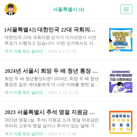
서울특별시 (4)
[서울특별시] 대한민국 22대 국회의원 선거 사전 투표소 위치 안내 가이드!
대한민국 22대 국회의원 선거가 다가오면서 사전
투표가 시행되고 있습니다. 이번 선거에서도 서울
특별시는 많은 투표소를 운영하여 시민들이 쉽게
국가 지원 제도 알리미
2024. 4. 2. 17:52
참여할 수 있도록 하고 있습니다. 사전투표는 선거
당일에 투표가 어려운 사람들이나 다른 이유로 선
거일에 투표할 수 없는 사람들을 위해 마련된 특별
2024년 서울시 희망 두 배 청년 통장 신청 안내 및 신청 기한, 방법 상세 안내
한 제도입니다. 이 포스팅에서는 대한민국 서울특
별시의 사전투표소에 대해 자세히 알아보겠습니
희망 두 배 청년통장이란? 2024년, 희망 두 배 청년
다. 사전투표 기간 사전투표소 투표기간은 2024년
통장은 젊은 세대들에게 더 나은 미래를 향한 길잡
4월 5일 (금)부터 4월 6일 (토) 매일 오전 6시 ~ 오
이가 되고 있습니다. 이 특별한 계좌는 청년들의 꿈
국가 지원 제도 알리미
2024. 2. 14. 11:45
후 6시까지입니다. 4월 10일에 휴무를 가지고 싶으
과 목표를 실현하기 위한 재정적 지원을 제공하며,
신 분들은 미리 사전 투표 기간에 꼭 투표하여 국민
그들의 경제적 안정을 촉진합니다. 희망 두 배 청년
의 의무를 다 하시기를 바랍니다. 서울특별시 사전
통장은 지난해에 이어 2024년에도 정부의 지속적
2023 서울특별시 추석 명절 지원금 대상 및 신청링크, 방법 가이드
투표소 위치 안내 강남구 강동구 강북구 강서구 관
인 투자와 노력으로 발전하고 있으며, 이를 통해 젊
악구 광진구 구로구 금천구..
은 세대들의 경제적 자립과 성장을 촉진하고 있습
2023년 명절 (설, 추석) 지원금 소개 명절 위로금은
니다. 올해의 희망 두 배 청년통장은 이전 버전보다
우리의 고유의 명절 설이나 추석이 있는 달에 가구
더 많은 혜택과 기능을 제공합니다. 먼저, 이번 버
당 5-20만 원 정도의 지원금을 지급하는 것을 말하
국가 지원 제도 알리미
2023. 9. 4. 17:08
전에서는 금융 기관과의 협업을 강화하여 청년들